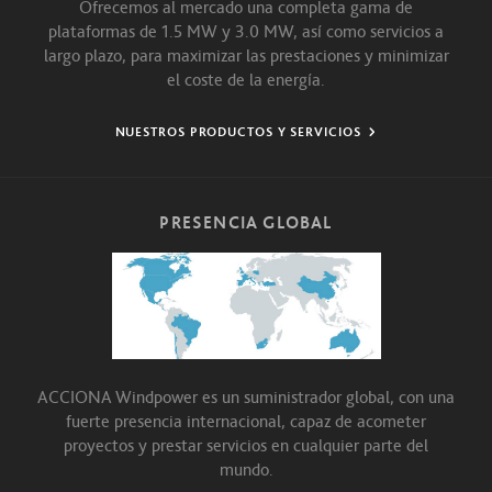
Ofrecemos al mercado una completa gama de
plataformas de 1.5 MW y 3.0 MW, así como servicios a
largo plazo, para maximizar las prestaciones y minimizar
el coste de la energía.
NUESTROS PRODUCTOS Y SERVICIOS
PRESENCIA GLOBAL
ACCIONA Windpower es un suministrador global, con una
fuerte presencia internacional, capaz de acometer
proyectos y prestar servicios en cualquier parte del
mundo.